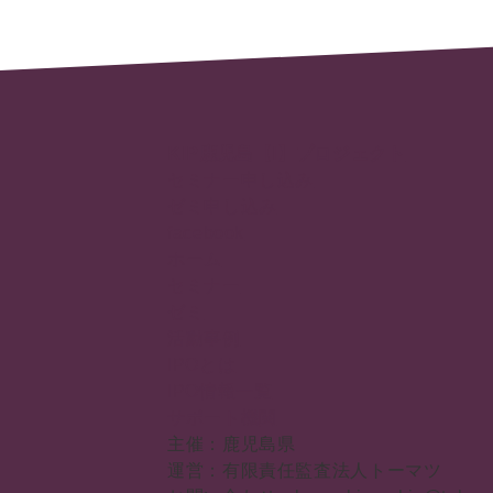
KIP鹿児島【I】プロジェクト
セミナー申し込み
ゼミ申し込み
facebook
ホーム
セミナー
ゼミ
活動事例
IPOとは
IPO情報一覧
サポート機関
主催：鹿児島県
運営：有限責任監査法人トーマツ