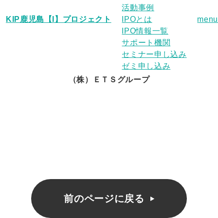
活動事例
KIP鹿児島【I】プロジェクト
IPOとは
menu
IPO情報一覧
サポート機関
セミナー申し込み
ゼミ申し込み
（株）ＥＴＳグループ
前のページに戻る