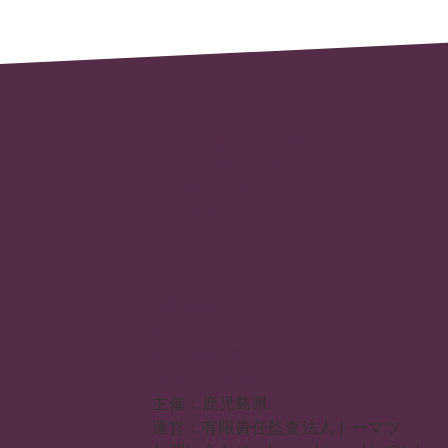
KIP鹿児島【I】プロジェクト
セミナー申し込み
ゼミ申し込み
facebook
ホーム
セミナー
ゼミ
活動事例
IPOとは
IPO情報一覧
サポート機関
主催：鹿児島県
運営：有限責任監査法人トーマツ