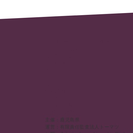
KIP鹿児島【I】プロジェクト
セミナー申し込み
ゼミ申し込み
facebook
ホーム
セミナー
ゼミ
活動事例
IPOとは
IPO情報一覧
サポート機関
主催：鹿児島県
運営：有限責任監査法人トーマツ