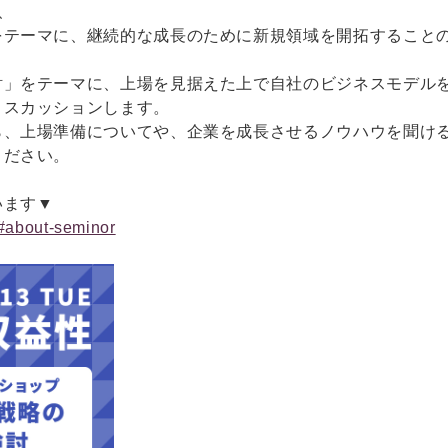
、
をテーマに、継続的な成長のために新規領域を開拓すること
討」をテーマに、上場を見据えた上で自社のビジネスモデル
ィスカッションします。
ら、上場準備についてや、企業を成長させるノウハウを聞け
ください。
います▼
/#about-seminor