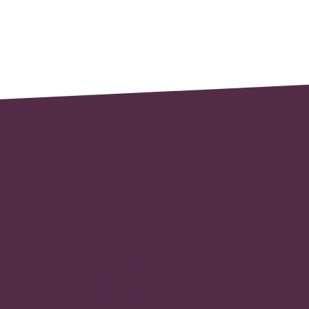
KIP鹿児島【I】プロジェクト
セミナー申し込み
ゼミ申し込み
facebook
ホーム
セミナー
ゼミ
活動事例
IPOとは
IPO情報一覧